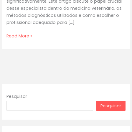
significativamente. Este artigo discute o papel crucial
desse especialista dentro da medicina veterinária, os
métodos diagnósticos utilizados e como escolher o
profissional adequado para […]
Importância
Read More »
do
Cardiologista
Veterinário
na
Saúde
dos
Animais
Pesquisar
Pesquisar